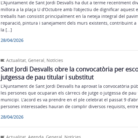
L’Ajuntament de Sant Jordi Desvalls ha dut a terme recentment di
millora a la plaça U d’Octubre amb l’objectiu de dignificar aquest e
treballs han consistit principalment en la neteja integral del pavimen
reparació, pintura i sanejament dels murs existents, contribuint a m
la […]
28/04/2026
Actualitat
,
General
,
Notícies
Sant Jordi Desvalls obre la convocatòria per escol
jutgessa de pau titular i substitut
L’Ajuntament de Sant Jordi Desvalls ha aprovat la convocatòria públ
les persones que ocuparan els càrrecs de jutge o jutgessa de pau ti
municipi. L’acord es va prendre en el ple celebrat el passat 9 d’abr
persones interessades hauran de complir diversos requisits, entre
28/04/2026
Actualitat
,
Agenda
,
General
,
Notícies