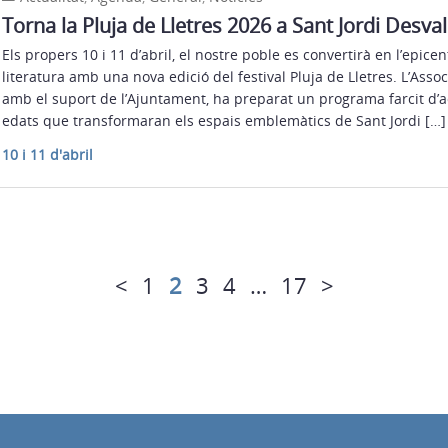
Torna la Pluja de Lletres 2026 a Sant Jordi Desval
Els propers 10 i 11 d’abril, el nostre poble es convertirà en l’epicent
literatura amb una nova edició del festival Pluja de Lletres. L’Assoc
amb el suport de l’Ajuntament, ha preparat un programa farcit d’act
edats que transformaran els espais emblemàtics de Sant Jordi […]
10 i 11 d'abril
<
1
2
3
4
…
17
>