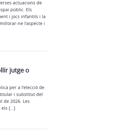
verses actuacions de
spai públic. Els
t i jocs infantils i la
illorar-ne l’aspecte i
lir jutge o
ica per a l’elecció de
tular i substitut del
il de 2026. Les
 els […]