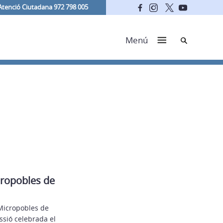
Atenció Ciutadana 972 798 005
Cerca
Menú
icropobles de
 Micropobles de
ssió celebrada el