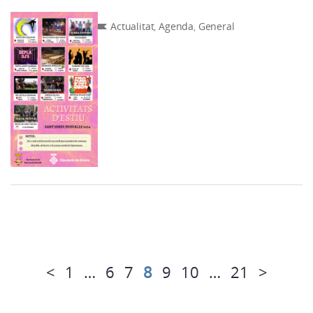
Actualitat
,
Agenda
,
General
<
1
…
6
7
8
9
10
…
21
>