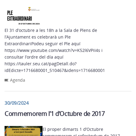
El 31 d’octubre a les 18h a la Sala de Plens de
l’Ajuntament es celebrarà un Ple
ExtraordinariPodeu seguir el Ple aquí
https://www.youtube.com/watch?v=K52l6VPiI4s i
consultar l’ordre del día aquí
https://tauler.seu.cat/pagDetall.do?
idEdicte=1716680001_510467&idens=1716680001
Agenda
30/09/2024
Commemorem l’1 d’Octubre de 2017
El proper dimarts 1 d’Octubre
commemorem el referèndum de 2017