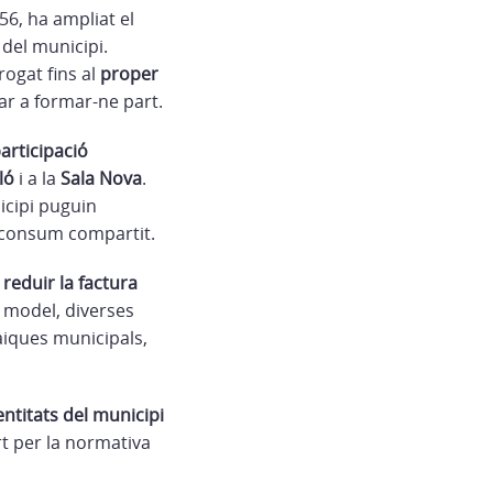
6, ha ampliat el
 del municipi.
rogat fins al
proper
tar a formar-ne part.
articipació
ló
i a la
Sala Nova
.
icipi puguin
oconsum compartit.
 reduir la factura
 model, diverses
aiques municipals,
ntitats del municipi
rt per la normativa