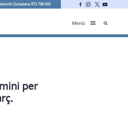
Atenció Ciutadana 972 798 005
Cerca
Menú
rmini per
rç.