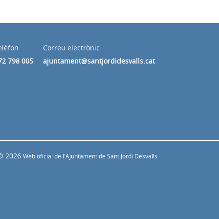
elèfon
Correu electrònic
72 798 005
ajuntament@santjordidesvalls.cat
© 2026
Web oficial de l'Ajuntament de Sant Jordi Desvalls