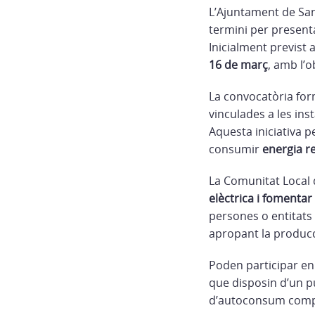
L’Ajuntament de
San
termini per presenta
Inicialment previst 
16 de març
, amb l’o
La convocatòria for
vinculades a les ins
Aquesta iniciativa 
consumir
energia r
La Comunitat Local 
elèctrica i fomentar
persones o entitats
apropant la producci
Poden participar en
que disposin d’un pu
d’autoconsum compa