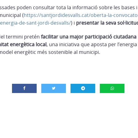
ssades poden consultar tota la informació sobre les bases 
municipal (
https://santjordidesvalls.cat/oberta-la-convocator
energia-de-sant-jordi-desvalls/
) i
presentar la seva sol·licitu
el termini pretén
facilitar una major participació ciutadana 
tat energètica local
, una iniciativa que aposta per l’energi
 model energètic més sostenible al municipi.