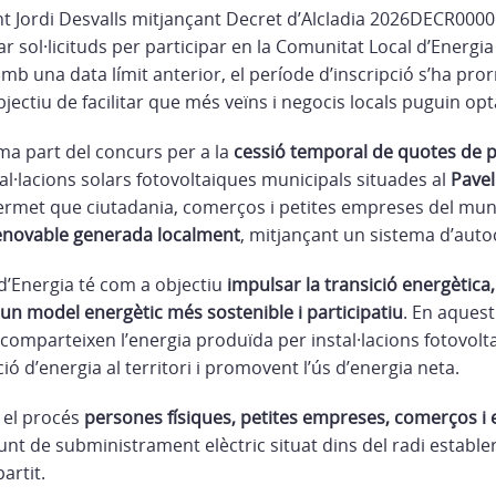
t Jordi Desvalls
mitjançant Decret d’Alcladia 2026DECR00005
r sol·licituds per participar en la Comunitat Local d’Energia
amb una data límit anterior, el període d’inscripció s’ha pror
bjectiu de facilitar que més veïns i negocis locals puguin op
ma part del concurs per a la
cessió temporal de quotes de p
tal·lacions solars fotovoltaiques municipals situades al
Pavel
permet que ciutadania, comerços i petites empreses del mun
enovable generada localment
, mitjançant un sistema d’aut
d’Energia té com a objectiu
impulsar la transició energètica,
 un model energètic més sostenible i participatiu
. En aquest
 comparteixen l’energia produïda per instal·lacions fotovolt
ó d’energia al territori i promovent l’ús d’energia neta.
 el procés
persones físiques, petites empreses, comerços i e
nt de subministrament elèctric situat dins del radi estable
rtit.