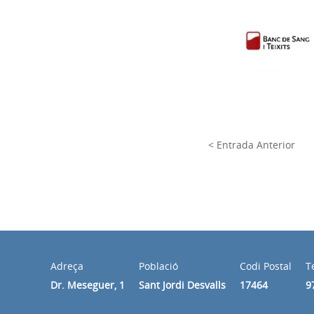
< Entrada Anterior
Adreça
Població
Codi Postal
T
Dr. Meseguer, 1
Sant Jordi Desvalls
17464
9