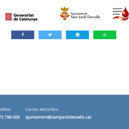
elèfon
Correu electrònic
72 798 005
ajuntament@santjordidesvalls.cat