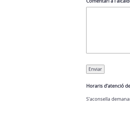
Comentari a l'alcal
Enviar
Horaris d’atenció de
S’aconsella demana