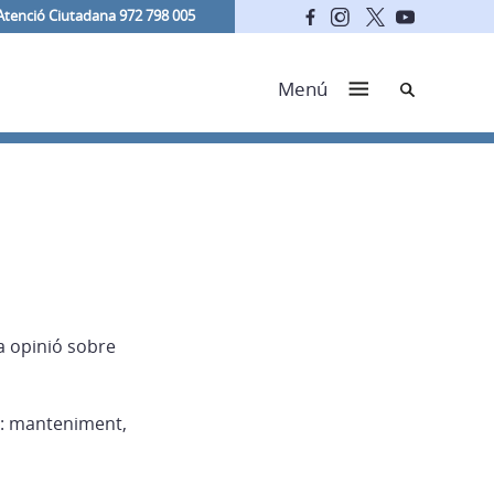
Atenció Ciutadana 972 798 005
Cerca
Menú
va opinió sobre
r: manteniment,