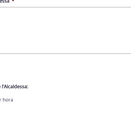
dessa
*
 l’Alcaldessa:
r hora