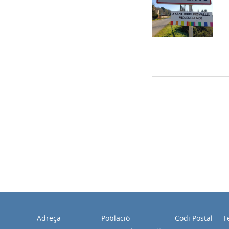
Adreça
Població
Codi Postal
T