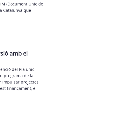
OCIM (Document Únic de
i a Catalunya que
rsió amb el
enció del Pla únic
un programa de la
r impulsar projectes
uest finançament, el