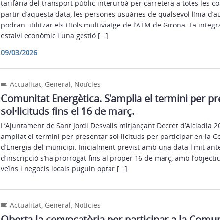
tarifària del transport públic interurbà per carretera a totes les 
partir d’aquesta data, les persones usuàries de qualsevol línia d’
podran utilitzar els títols multiviatge de l’ATM de Girona. La integ
estalvi econòmic i una gestió […]
09/03/2026
Actualitat
,
General
,
Notícies
Comunitat Energètica. S’amplia el termini per pr
sol·licituds fins el 16 de març.
L’Ajuntament de Sant Jordi Desvalls mitjançant Decret d’Alcladia
ampliat el termini per presentar sol·licituds per participar en la 
d’Energia del municipi. Inicialment previst amb una data límit ante
d’inscripció s’ha prorrogat fins al proper 16 de març, amb l’objecti
veïns i negocis locals puguin optar […]
Actualitat
,
General
,
Notícies
Oberta la convocatòria per participar a la Comun