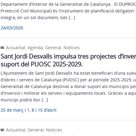
Departament d’Interior de la Generalitat de Catalunya. El DUPR
Protecció Civil Municipal) és l’instrument de planificació obligator
integra, en un sol document, tots […]
24/03/2026
Actualitat
,
Agenda
,
General
,
Notícies
Sant Jordi Desvalls impulsa tres projectes d’inve
suport del PUOSC 2025-2029.
L’Ajuntament de Sant Jordi Desvalls ha estat beneficiari d’una subv
d’obres i serveis de Catalunya (PUOSC) per al període 2025-2029, 
Generalitat de Catalunya destinat a donar suport als municipis pe
d’inversió i millorar els serveis i equipaments locals. Gràcies a aq
municipi podrà dur […]
25 de març i 1, 8 i 15 d’abril
Actualitat
,
General
,
Notícies