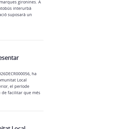
comarques gironines. A
autobús interurbà
ració suposarà un
esentar
 2026DECR000056, ha
Comunitat Local
rior, el període
u de facilitar que més
itat Local