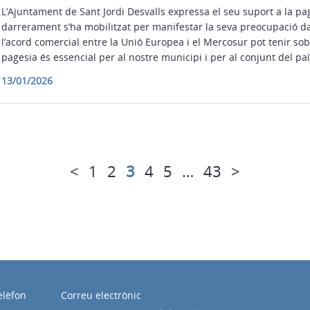
L’Ajuntament de Sant Jordi Desvalls expressa el seu suport a la pa
darrerament s’ha mobilitzat per manifestar la seva preocupació da
l’acord comercial entre la Unió Europea i el Mercosur pot tenir sobr
pagesia és essencial per al nostre municipi i per al conjunt del paí
13/01/2026
<
1
2
3
4
5
…
43
>
elèfon
Correu electrònic