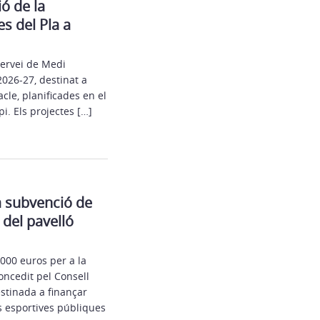
ó de la
s del Pla a
Servei de Medi
2026-27, destinat a
cle, planificades en el
i. Els projectes […]
a subvenció de
 del pavelló
000 euros per a la
concedit pel Consell
stinada a finançar
s esportives públiques