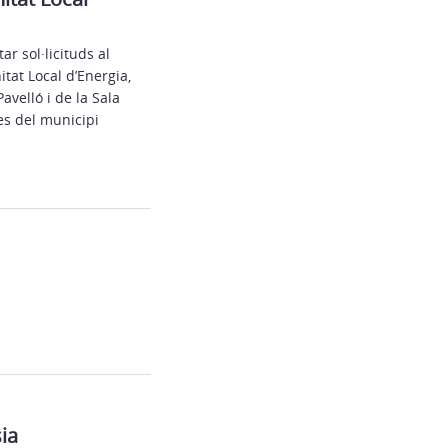
r sol·licituds al
tat Local d’Energia,
avelló i de la Sala
es del municipi
ia