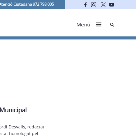
Atenció Ciutadana 972 798 005
Cerca
Menú
 Municipal
rdi Desvalls, redactat
estat homologat pel