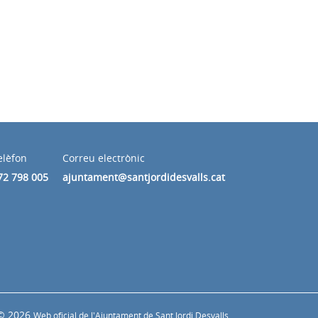
elèfon
Correu electrònic
72 798 005
ajuntament@santjordidesvalls.cat
© 2026
Web oficial de l'Ajuntament de Sant Jordi Desvalls