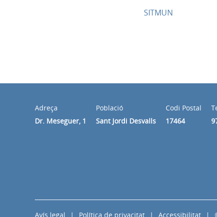
SITMUN
Adreça
Població
Codi Postal
T
Dr. Meseguer, 1
Sant Jordi Desvalls
17464
9
Avís legal
Política de privacitat
Accessibilitat