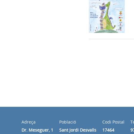
Adreça
Població
Codi Postal
T
Dr. Meseguer, 1
Sant Jordi Desvalls
17464
9