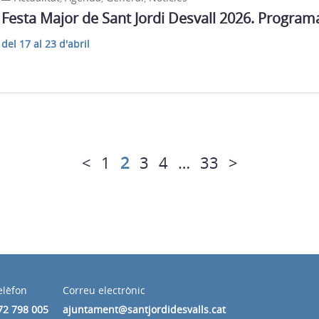
Festa Major de Sant Jordi Desvall 2026. Program
del 17 al 23 d'abril
<
1
2
3
4
…
33
>
elèfon
Correu electrònic
72 798 005
ajuntament@santjordidesvalls.cat