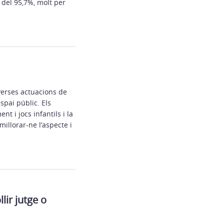
 del 95,7%, molt per
verses actuacions de
spai públic. Els
t i jocs infantils i la
illorar-ne l’aspecte i
lir jutge o