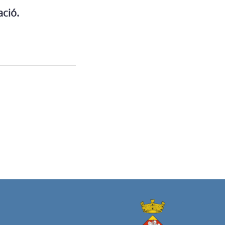
ació.