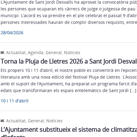
L’Ajuntament de Sant Jordi Desvalls ha aprovat la convocatòria públ
les persones que ocuparan els càrrecs de jutge o jutgessa de pau ti
municipi. L’acord es va prendre en el ple celebrat el passat 9 d’abr
persones interessades hauran de complir diversos requisits, entre
28/04/2026
Actualitat
,
Agenda
,
General
,
Notícies
Torna la Pluja de Lletres 2026 a Sant Jordi Desval
Els propers 10 i 11 d’abril, el nostre poble es convertirà en l’epicent
literatura amb una nova edició del festival Pluja de Lletres. L’Assoc
amb el suport de l’Ajuntament, ha preparat un programa farcit d’act
edats que transformaran els espais emblemàtics de Sant Jordi […]
10 i 11 d'abril
Actualitat
,
General
,
Notícies
L’Ajuntament substitueix el sistema de climatitza