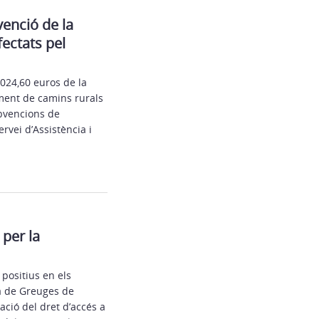
venció de la
ectats pel
024,60 euros de la
ament de camins rurals
ubvencions de
rvei d’Assistència i
per la
positius en els
ra de Greuges de
ació del dret d’accés a