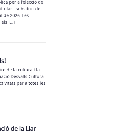
ica per a l’elecció de
tular i substitut del
il de 2026. Les
 els […]
ls!
re de la cultura i la
iació Desvalls Cultura,
ivitats per a totes les
ció de la Llar