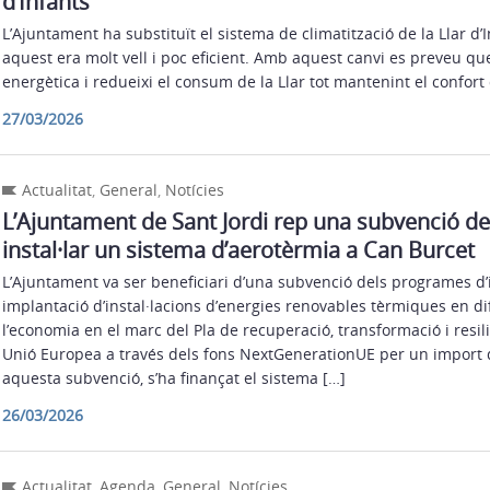
d’Infants
L’Ajuntament ha substituït el sistema de climatització de la Llar d’
aquest era molt vell i poc eficient. Amb aquest canvi es preveu que 
energètica i redueixi el consum de la Llar tot mantenint el confort 
27/03/2026
Actualitat
,
General
,
Notícies
L’Ajuntament de Sant Jordi rep una subvenció de
instal·lar un sistema d’aerotèrmia a Can Burcet
L’Ajuntament va ser beneficiari d’una subvenció dels programes d’i
implantació d’instal·lacions d’energies renovables tèrmiques en di
l’economia en el marc del Pla de recuperació, transformació i resili
Unió Europea a través dels fons NextGenerationUE per un import
aquesta subvenció, s’ha finançat el sistema […]
26/03/2026
Actualitat
,
Agenda
,
General
,
Notícies