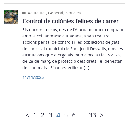
Actualitat
,
General
,
Notícies
Control de colònies felines de carrer
Els darrers mesos, des de l’Ajuntament tot comptant
amb la col·laboració ciutadana, s’han realitzat
accions per tal de controlar les poblacions de gats
de carrer al municipi de Sant Jordi Desvalls, dins les
atribucions que atorga als municipis la Llei 7/2023,
de 28 de març, de protecció dels drets i el benestar
dels animals. S’han esterilitzat […]
11/11/2025
<
1
2
3
4
5
6
…
33
>